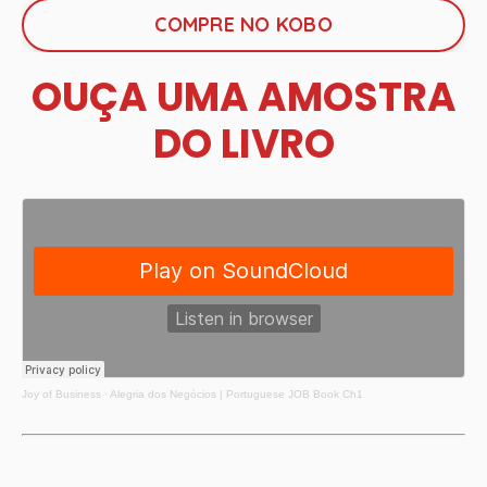
COMPRE NO KOBO
OUÇA UMA AMOSTRA
DO LIVRO
Joy of Business
·
Alegria dos Negócios | Portuguese JOB Book Ch1