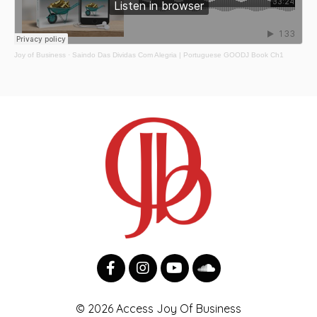
Joy of Business
·
Saindo Das Dividas Com Alegria | Portuguese GOODJ Book Ch1
© 2026 Access Joy Of Business