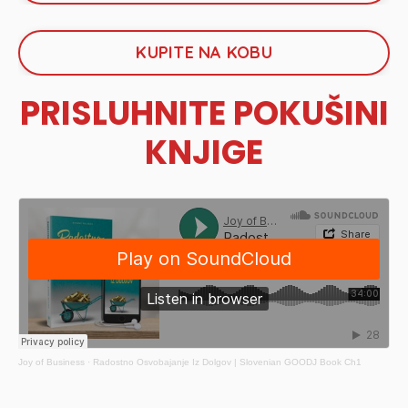
KUPITE NA KOBU
PRISLUHNITE POKUŠINI
KNJIGE
Joy of Business
·
Radostno Osvobajanje Iz Dolgov | Slovenian GOODJ Book Ch1