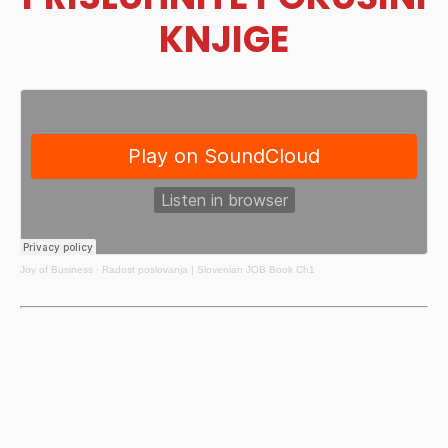
KNJIGE
Joy of Business
·
Radost poslovanja | Slovenian JOB Book Ch1