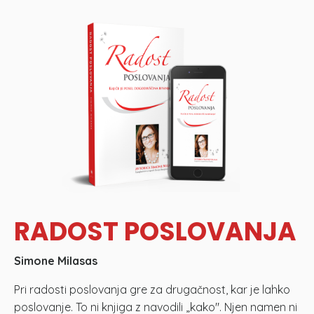
RADOST POSLOVANJA
Simone Milasas
Pri radosti poslovanja gre za drugačnost, kar je lahko
poslovanje. To ni knjiga z navodili „kako". Njen namen ni